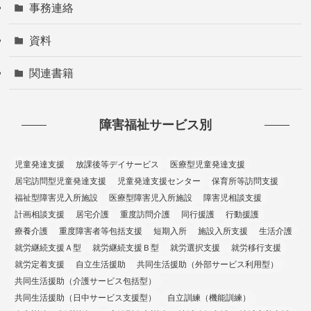
事務連絡
資料
関連書籍
障害福祉サービス別
児童発達支援
放課後等デイサービス
医療型児童発達支援
居宅訪問型児童発達支援
児童発達支援センター
保育所等訪問支援
福祉型障害児入所施設
医療型障害児入所施設
障害児相談支援
計画相談支援
居宅介護
重度訪問介護
同行援護
行動援護
療養介護
重度障害者等包括支援
短期入所
施設入所支援
生活介護
就労継続支援Ａ型
就労継続支援Ｂ型
就労選択支援
就労移行支援
就労定着支援
自立生活援助
共同生活援助（外部サービス利用型）
共同生活援助（介護サービス包括型）
共同生活援助（日中サービス支援型）
自立訓練（機能訓練）