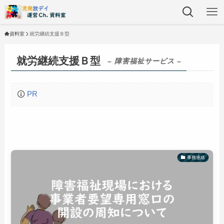
資料室
就労継続支援Ｂ型
就労継続支援Ｂ型
– 障害福祉サービス –
PR
事務連絡