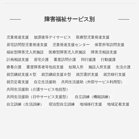
障害福祉サービス別
児童発達支援
放課後等デイサービス
医療型児童発達支援
居宅訪問型児童発達支援
児童発達支援センター
保育所等訪問支援
福祉型障害児入所施設
医療型障害児入所施設
障害児相談支援
計画相談支援
居宅介護
重度訪問介護
同行援護
行動援護
療養介護
重度障害者等包括支援
短期入所
施設入所支援
生活介護
就労継続支援Ａ型
就労継続支援Ｂ型
就労選択支援
就労移行支援
就労定着支援
自立生活援助
共同生活援助（外部サービス利用型）
共同生活援助（介護サービス包括型）
共同生活援助（日中サービス支援型）
自立訓練（機能訓練）
自立訓練（生活訓練）
宿泊型自立訓練
地域移行支援
地域定着支援