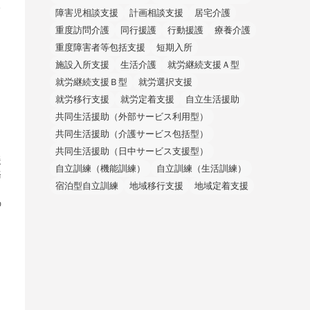
る
障害児相談支援
計画相談支援
居宅介護
重度訪問介護
同行援護
行動援護
療養介護
重度障害者等包括支援
短期入所
施設入所支援
生活介護
就労継続支援Ａ型
就労継続支援Ｂ型
就労選択支援
就労移行支援
就労定着支援
自立生活援助
共同生活援助（外部サービス利用型）
よ
共同生活援助（介護サービス包括型）
６
共同生活援助（日中サービス支援型）
援
自立訓練（機能訓練）
自立訓練（生活訓練）
務
宿泊型自立訓練
地域移行支援
地域定着支援
き
の