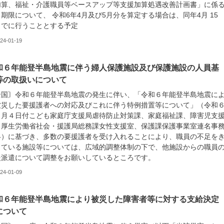
加算、福祉・介護職員等ベースアップ等支援加算処遇改善計画書」に係
期限について、 令和6年4月及び5月分を算定する場合は、同年4月 15
までに行うこととする予定
24-01-19
和６年能登半島地震に伴う婦人保護施設及び保護施設の人員基
等の取扱いについて
全国〙令和６年能登半島地震の発生に伴い、「令和６年能登半島地震に
被災した要援護者への対応及びこれに伴う特例措置等について」（令和
１月４日付こども家庭庁支援局虐待防止対策課、家庭福祉課、障害児支
、厚生労働省社会・援護局総務課女性支援室、保護課保護事業室連名事
絡）に基づき、多数の要援護者を受け入れることにより、職員の不足を
している施設等については、広域的調整体制の下で、他施設からの職員
援派遣について調整をお願いしているところです。
24-01-09
和６年能登半島地震により被災した障害者等に対する支給決定
について