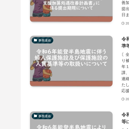
善
提出
日
20
令
事務連絡
準
〘
り
年
課
連
た
応
20
令
事務連絡
等