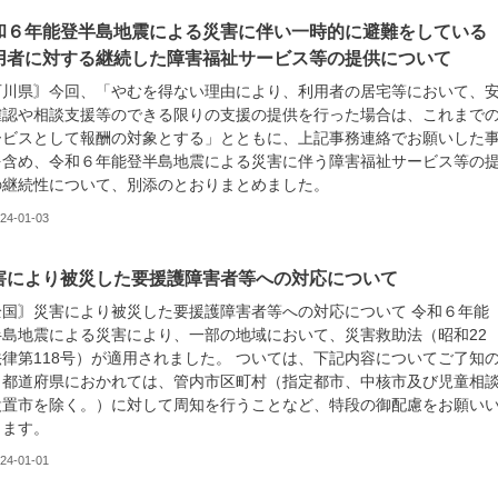
和６年能登半島地震による災害に伴い一時的に避難をしている
用者に対する継続した障害福祉サービス等の提供について
石川県〙今回、「やむを得ない理由により、利用者の居宅等において、
確認や相談支援等のできる限りの支援の提供を行った場合は、これまで
ービスとして報酬の対象とする」とともに、上記事務連絡でお願いした
を含め、令和６年能登半島地震による災害に伴う障害福祉サービス等の
の継続性について、別添のとおりまとめました。
24-01-03
害により被災した要援護障害者等への対応について
全国〙災害により被災した要援護障害者等への対応について 令和６年能
半島地震による災害により、一部の地域において、災害救助法（昭和22
法律第118号）が適用されました。 ついては、下記内容についてご了知
、都道府県におかれては、管内市区町村（指定都市、中核市及び児童相
設置市を除く。）に対して周知を行うことなど、特段の御配慮をお願い
します。
24-01-01