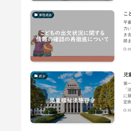
こ
事務連絡
平
力
き
踏ま
20
児
政令
第
「
に
定疾
20