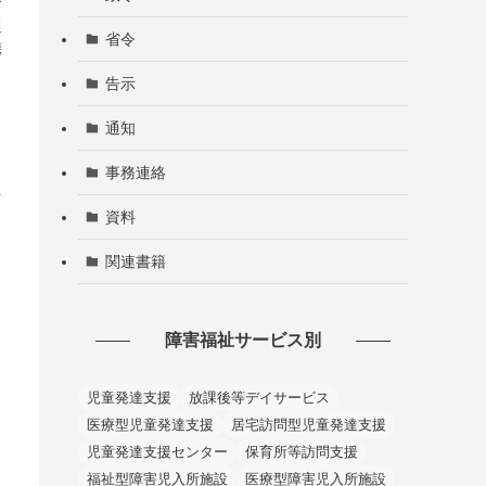
お
通
省令
携
告示
通知
事務連絡
を
資料
っ
関連書籍
障害福祉サービス別
児童発達支援
放課後等デイサービス
医療型児童発達支援
居宅訪問型児童発達支援
児童発達支援センター
保育所等訪問支援
福祉型障害児入所施設
医療型障害児入所施設