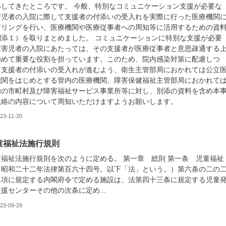
いしてきたところです。 今般、特別なコミュニケーション支援が必要な
害児者の入院に際して支援者の付添いの受入れを実際に行った医療機関
アリングを行い、医療機関や医療従事者への周知等に活用するための資
別添１）を取りまとめました。 コミュニケーションに特別な支援が必要
障害児者の入院にあたっては、その支援者が医療従事者と意思疎通する
極めて重要な役割を担っています。このため、院内感染対策に配慮しつ
、支援者の付添いの受入れが進むよう、衛生主管部局におかれては公立
機関をはじめとする管内の医療機関、障害保健福祉主管部局におかれて
内の市町村及び障害福祉サービス事業所等に対し、別添の資料を含め本
連絡の内容について周知いただけますようお願いします。
23-11-20
童福祉法施行規則
童福祉法施行規則を次のように定める。 第一章 総則 第一条 児童福祉
（昭和二十二年法律第百六十四号。以下「法」という。）第六条の二の
二項に規定する内閣府令で定める施設は、法第四十三条に規定する児童
援センターその他の次条に定め...
23-09-29