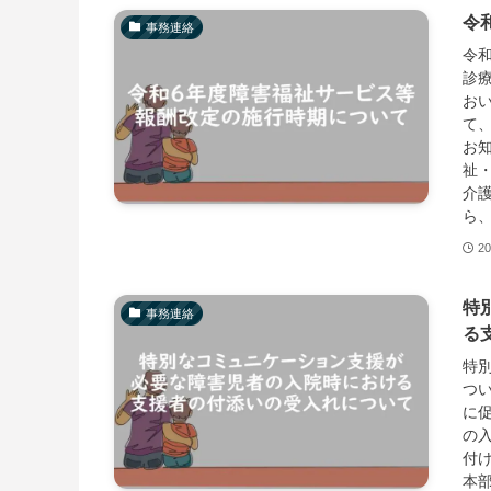
令
事務連絡
令
診
お
て
お
祉
介
ら
20
特
事務連絡
る
特
つ
に
の
付
本