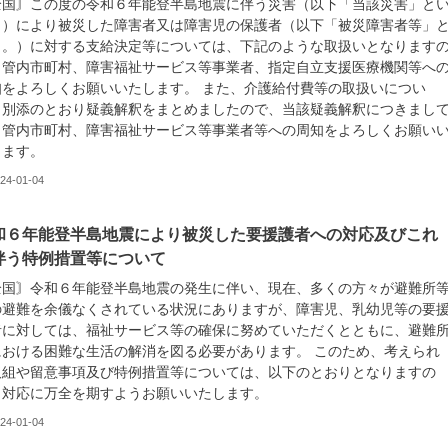
全国〙この度の令和６年能登半島地震に伴う災害（以下「当該災害」と
。）により被災した障害者又は障害児の保護者（以下「被災障害者等」
う。）に対する支給決定等については、下記のような取扱いとなります
、管内市町村、障害福祉サービス等事業者、指定自立支援医療機関等へ
知をよろしくお願いいたします。 また、介護給付費等の取扱いについ
、別添のとおり疑義解釈をまとめましたので、当該疑義解釈につきまし
、管内市町村、障害福祉サービス等事業者等への周知をよろしくお願い
します。
24-01-04
和６年能登半島地震により被災した要援護者への対応及びこれ
伴う特例措置等について
全国〙令和６年能登半島地震の発生に伴い、現在、多くの方々が避難所
の避難を余儀なくされている状況にありますが、障害児、乳幼児等の要
者に対しては、福祉サービス等の確保に努めていただくとともに、避難
における困難な生活の解消を図る必要があります。 このため、考えられ
取組や留意事項及び特例措置等については、以下のとおりとなりますの
、対応に万全を期すようお願いいたします。
24-01-04