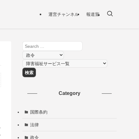
運営チャンネル
報道室
Category
国際条約
法律
ペ
説
政令