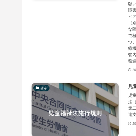
願
障
ヒ
（
な
で
つ
療
管
務
20
児
省令
児
法
第
達支
20