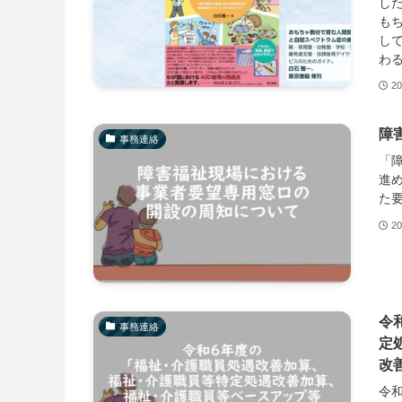
し
も
し
わ
20
障
事務連絡
「
進
た
20
令
事務連絡
定
改
令