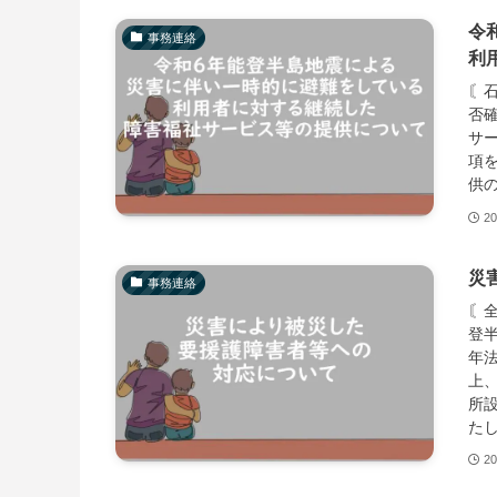
令
事務連絡
利
〘
否
サ
項
供
20
災
事務連絡
〘
登
年
上
所
た
20