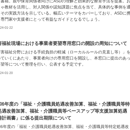
た書籍。親や保育関係者向けにASDの理解と効果的な療育手法を提案。
ちゃ教材を活用し、対人関係や認知課題に焦点を当て、具体的な事例を
てその実践方法を示している。幅広いテーマをカバーしており、ASDに
る専門家や支援者にとって有益なガイドとなるでしょう。
24-01-22
害福祉現場における事業者要望専用窓口の開設の周知について
障害福祉分野における手続負担の軽減（ローカルルールの見直し等）」
めていくにあたり、事業者向けの専用窓口を開設し、本窓口に提出のあ
要望等について整理を行い、公表する予定です。
24-01-20
和6年度の「福祉・介護職員処遇改善加算、福祉・介護職員等特
処遇改善加算、福祉・介護職員等ベースアップ等支援加算処遇
善計画書」に係る提出期限について
和6年度の「福祉・介護職員処遇改善加算、福祉・介護職員等特定処遇改