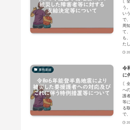
〘
う
い
で
周
て
も
た
20
令
事務連絡
に
〘
へ
護
等
る
で
20