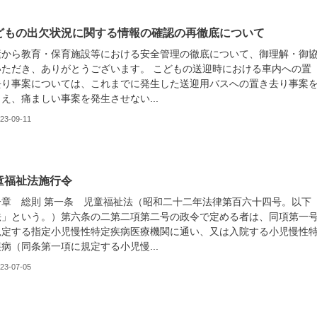
どもの出欠状況に関する情報の確認の再徹底について
素から教育・保育施設等における安全管理の徹底について、御理解・御
いただき、ありがとうございます。 こどもの送迎時における車内への置
去り事案については、これまでに発生した送迎用バスへの置き去り事案
え、痛ましい事案を発生させない...
23-09-11
童福祉法施行令
一章 総則 第一条 児童福祉法（昭和二十二年法律第百六十四号。以下
法」という。）第六条の二第二項第二号の政令で定める者は、同項第一
規定する指定小児慢性特定疾病医療機関に通い、又は入院する小児慢性
病（同条第一項に規定する小児慢...
23-07-05