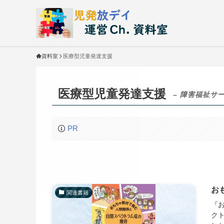
資料室
医療型児童発達支援
医療型児童発達支援
– 障害福祉サー
PR
お
関連書籍
『
ク