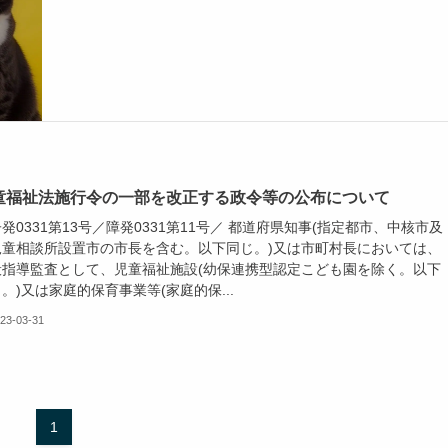
童福祉法施行令の一部を改正する政令等の公布について
発0331第13号／障発0331第11号／ 都道府県知事(指定都市、中核市及
児童相談所設置市の市長を含む。以下同じ。)又は市町村長においては、
般指導監査として、児童福祉施設(幼保連携型認定こども園を除く。以下
。)又は家庭的保育事業等(家庭的保...
23-03-31
1