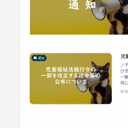
児
通知
／子
び
一
同じ
20