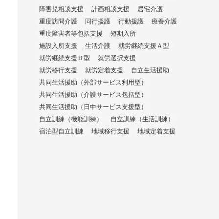
障害児相談支援
計画相談支援
居宅介護
重度訪問介護
同行援護
行動援護
療養介護
重度障害者等包括支援
短期入所
施設入所支援
生活介護
就労継続支援Ａ型
就労継続支援Ｂ型
就労選択支援
就労移行支援
就労定着支援
自立生活援助
共同生活援助（外部サービス利用型）
共同生活援助（介護サービス包括型）
共同生活援助（日中サービス支援型）
自立訓練（機能訓練）
自立訓練（生活訓練）
宿泊型自立訓練
地域移行支援
地域定着支援