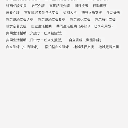
計画相談支援
居宅介護
重度訪問介護
同行援護
行動援護
療養介護
重度障害者等包括支援
短期入所
施設入所支援
生活介護
就労継続支援Ａ型
就労継続支援Ｂ型
就労選択支援
就労移行支援
就労定着支援
自立生活援助
共同生活援助（外部サービス利用型）
共同生活援助（介護サービス包括型）
共同生活援助（日中サービス支援型）
自立訓練（機能訓練）
自立訓練（生活訓練）
宿泊型自立訓練
地域移行支援
地域定着支援