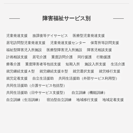
障害福祉サービス別
児童発達支援
放課後等デイサービス
医療型児童発達支援
居宅訪問型児童発達支援
児童発達支援センター
保育所等訪問支援
福祉型障害児入所施設
医療型障害児入所施設
障害児相談支援
計画相談支援
居宅介護
重度訪問介護
同行援護
行動援護
療養介護
重度障害者等包括支援
短期入所
施設入所支援
生活介護
就労継続支援Ａ型
就労継続支援Ｂ型
就労選択支援
就労移行支援
就労定着支援
自立生活援助
共同生活援助（外部サービス利用型）
共同生活援助（介護サービス包括型）
共同生活援助（日中サービス支援型）
自立訓練（機能訓練）
自立訓練（生活訓練）
宿泊型自立訓練
地域移行支援
地域定着支援